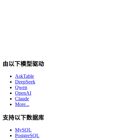
cta.dbSupport
由以下模型驱动
AskTable
DeepSeek
Qwen
OpenAI
Claude
More...
支持以下数据库
MySQL
PostgreSQL