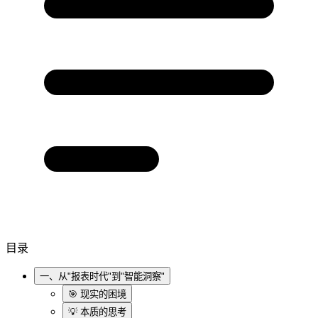
目录
一、从"报表时代"到"智能洞察"
🎯 现实的困境
💡 本质的思考