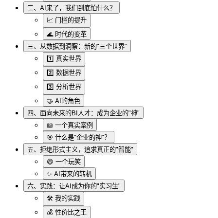
二、AI来了，我们到底怕什么？
📈 门槛的提升
🌊 时代的变革
三、从数据到洞察：新的"三个世界"
1️⃣ 真实世界
2️⃣ 数据世界
3️⃣ 分析世界
🤝 AI的角色
四、面向未来的BI人才：成为企业的"神"
📖 一个真实案例
🎯 什么是"企业的神"？
五、拒绝形式主义，追求真正的"智能"
😄 一个玩笑
✨ AI带来的转机
六、实践：让AI成为你的"实习生"
🛠️ 我的实践
💰 性价比之王