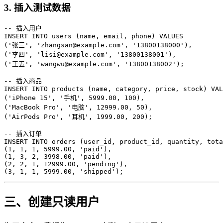
3. 插入测试数据
-- 插入用户

INSERT INTO users (name, email, phone) VALUES

('张三', 'zhangsan@example.com', '13800138000'),

('李四', 'lisi@example.com', '13800138001'),

('王五', 'wangwu@example.com', '13800138002');

-- 插入商品

INSERT INTO products (name, category, price, stock) VAL
('iPhone 15', '手机', 5999.00, 100),

('MacBook Pro', '电脑', 12999.00, 50),

('AirPods Pro', '耳机', 1999.00, 200);

-- 插入订单

INSERT INTO orders (user_id, product_id, quantity, tota
(1, 1, 1, 5999.00, 'paid'),

(1, 3, 2, 3998.00, 'paid'),

(2, 2, 1, 12999.00, 'pending'),

三、创建只读用户