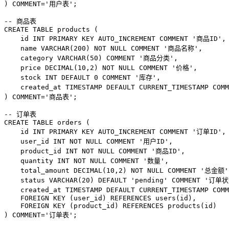
) COMMENT='用户表';

-- 商品表

CREATE TABLE products (

    id INT PRIMARY KEY AUTO_INCREMENT COMMENT '商品ID',

    name VARCHAR(200) NOT NULL COMMENT '商品名称',

    category VARCHAR(50) COMMENT '商品分类',

    price DECIMAL(10,2) NOT NULL COMMENT '价格',

    stock INT DEFAULT 0 COMMENT '库存',

    created_at TIMESTAMP DEFAULT CURRENT_TIMESTAMP CO
) COMMENT='商品表';

-- 订单表

CREATE TABLE orders (

    id INT PRIMARY KEY AUTO_INCREMENT COMMENT '订单ID',

    user_id INT NOT NULL COMMENT '用户ID',

    product_id INT NOT NULL COMMENT '商品ID',

    quantity INT NOT NULL COMMENT '数量',

    total_amount DECIMAL(10,2) NOT NULL COMMENT '总金额',
    status VARCHAR(20) DEFAULT 'pending' COMMENT '订单状
    created_at TIMESTAMP DEFAULT CURRENT_TIMESTAMP CO
    FOREIGN KEY (user_id) REFERENCES users(id),

    FOREIGN KEY (product_id) REFERENCES products(id)
