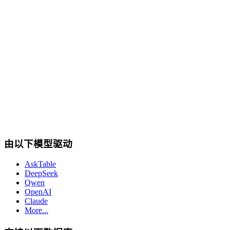
cta.dbSupport
由以下模型驱动
AskTable
DeepSeek
Qwen
OpenAI
Claude
More...