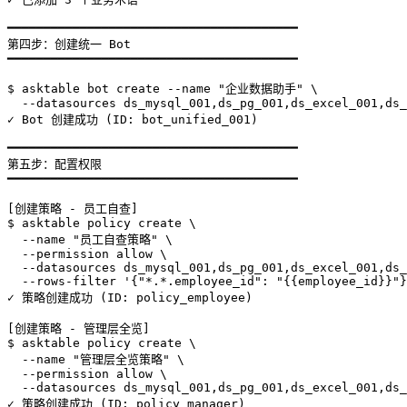
━━━━━━━━━━━━━━━━━━━━━━━━━━━━━━━━━━━━━━━━

第四步：创建统一 Bot

━━━━━━━━━━━━━━━━━━━━━━━━━━━━━━━━━━━━━━━━

$ asktable bot create --name "企业数据助手" \

  --datasources ds_mysql_001,ds_pg_001,ds_excel_001,ds_
✓ Bot 创建成功 (ID: bot_unified_001)

━━━━━━━━━━━━━━━━━━━━━━━━━━━━━━━━━━━━━━━━

第五步：配置权限

━━━━━━━━━━━━━━━━━━━━━━━━━━━━━━━━━━━━━━━━

[创建策略 - 员工自查]

$ asktable policy create \

  --name "员工自查策略" \

  --permission allow \

  --datasources ds_mysql_001,ds_pg_001,ds_excel_001,ds_
  --rows-filter '{"*.*.employee_id": "{{employee_id}}"}
✓ 策略创建成功 (ID: policy_employee)

[创建策略 - 管理层全览]

$ asktable policy create \

  --name "管理层全览策略" \

  --permission allow \

  --datasources ds_mysql_001,ds_pg_001,ds_excel_001,ds_
✓ 策略创建成功 (ID: policy_manager)
