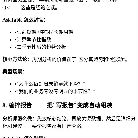
分析师怎么做
："每到周末销量就下滑"、"我们旺季在
Q3"——这些是经验之谈。
AskTable 怎么封装
：
•
识别短期 / 中期 / 长期周期
•
计算季节性指数
•
去季节性后的趋势分析
核心方法论
：周期分析的价值在于"区分真趋势和假波动"。
典型场景
：
•
"为什么每到周末销量就下滑？"
•
"我们的业务有没有明显的季节性？"
8. 编排报告 —— 把"写报告"变成自动组装
分析师怎么做
：先放核心结论，再放关键数据，然后是详细分
析和建议——每份报告都有固定套路。