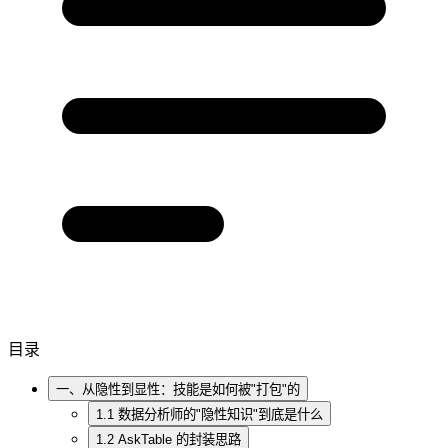
目录
一、从隐性到显性：技能是如何被"打包"的
1.1 数据分析师的"隐性知识"到底是什么
1.2 AskTable 的封装思路