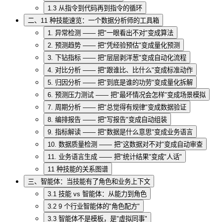
1.3 从指令到代码再到指令的循环
二、11 种技能速览：一个数据分析师的工具箱
1. 异常检测 —— 把"一眼看出不对"变成算法
2. 预测趋势 —— 把"凭经验预估"变成量化预测
3. 下钻指标 —— 把"层层剥洋葱"变成自动化流程
4. 对比分析 —— 把"跟谁比、比什么"变成标准动作
5. 归因分析 —— 把"到底是谁的功劳"变成量化拆解
6. 预测压力测试 —— 把"最坏情况会怎样"变成场景模拟
7. 周期分析 —— 把"总觉得有规律"变成数据验证
8. 编排报告 —— 把"写报告"变成自动组装
9. 指标解读 —— 把"数据是什么意思"变成业务语言
10. 数据质量检测 —— 把"这数据对不对"变成自动审查
11. 业务语言生成 —— 把"统计结果"变成"人话"
11 种技能的关系图谱
三、智能体：当技能有了角色和业务上下文
3.1 技能 vs 智能体：从能力到角色
3.2 9 个行业智能体的"角色配方"
3.3 智能体不是模板，是"虚拟同事"