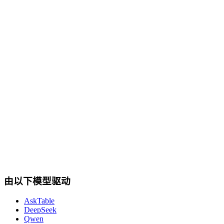
cta.dbSupport
由以下模型驱动
AskTable
DeepSeek
Qwen