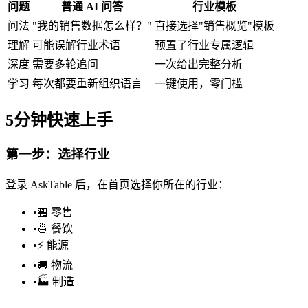
问题
普通 AI 问答
行业模板
问法
"我的销售数据怎么样？"
直接选择"销售概览"模板
理解
可能误解行业术语
预置了行业专属逻辑
深度
需要多轮追问
一次给出完整分析
学习
每次都要重新组织语言
一键使用，零门槛
5分钟快速上手
第一步：选择行业
登录 AskTable 后，在首页选择你所在的行业：
•
🏪 零售
•
🍜 餐饮
•
⚡ 能源
•
🚚 物流
•
🏭 制造