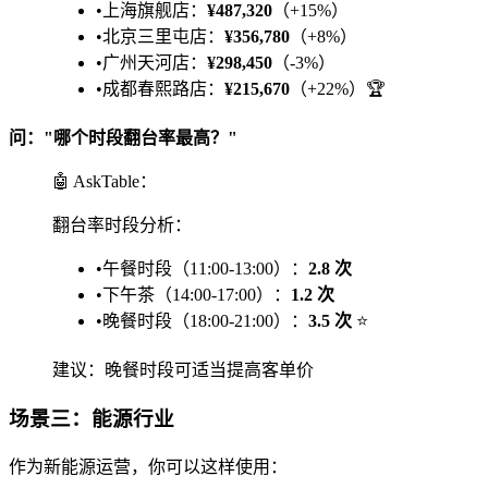
•
上海旗舰店：
¥487,320
（+15%）
•
北京三里屯店：
¥356,780
（+8%）
•
广州天河店：
¥298,450
（-3%）
•
成都春熙路店：
¥215,670
（+22%）🏆
问："哪个时段翻台率最高？"
🤖 AskTable：
翻台率时段分析：
•
午餐时段（11:00-13:00）：
2.8 次
•
下午茶（14:00-17:00）：
1.2 次
•
晚餐时段（18:00-21:00）：
3.5 次
⭐
建议：晚餐时段可适当提高客单价
场景三：能源行业
作为新能源运营，你可以这样使用：